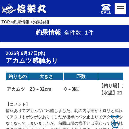
TOP
釣果情報
釣果詳細
釣果情報
全件数: 1件
2026年6月17日(水)
アカムツ感触あり
釣りもの
大きさ
匹数
【釣り場】カン
アカムツ
23～32cm
0～3匹
【水温】21
【コメント】
情報ありてアカムツに出船しました。朝の内は潮がトロリと流れ
てアタリもボツボツありましたが後半はベタ止まりでアタリが少
なくなってしまいましたが、前回出船の様子とは変わって好感触