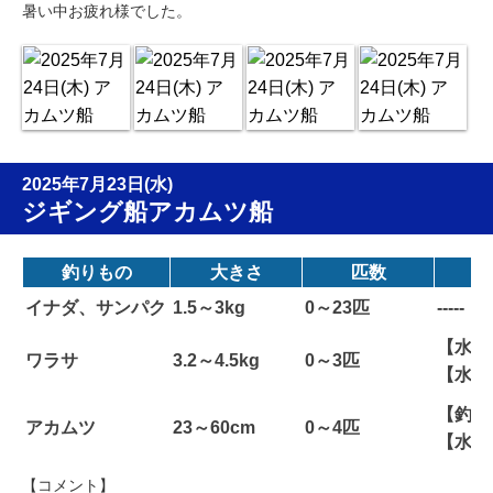
暑い中お疲れ様でした。
2025年7月23日(水)
ジギング船アカムツ船
釣りもの
大きさ
匹数
イナダ、サンパク
1.5～3kg
0～23匹
-----
【水深
ワラサ
3.2～4.5kg
0～3匹
【水温
【釣り
アカムツ
23～60cm
0～4匹
【水温
【コメント】