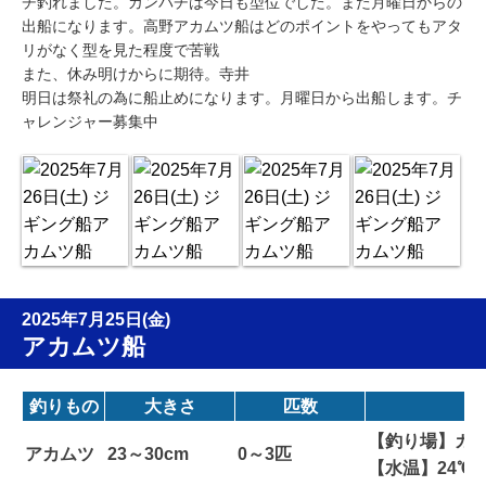
チ釣れました。カンパチは今日も型位でした。また月曜日からの
出船になります。高野アカムツ船はどのポイントをやってもアタ
リがなく型を見た程度で苦戦
また、休み明けからに期待。寺井
明日は祭礼の為に船止めになります。月曜日から出船します。チ
ャレンジャー募集中
2025年7月25日(金)
アカムツ船
釣りもの
大きさ
匹数
【釣り場】カン
アカムツ
23～30cm
0～3匹
【水温】24℃