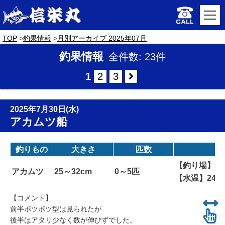
TOP
釣果情報
月別アーカイブ 2025年07月
釣果情報
全件数: 23件
1
2
3
2025年7月30日(水)
アカムツ船
釣りもの
大きさ
匹数
【釣り場】カ
アカムツ
25～32cm
0～5匹
【水温】24
【コメント】
前半ポツポツ型は見られたが
後半はアタリ少なく数が伸びずでした。