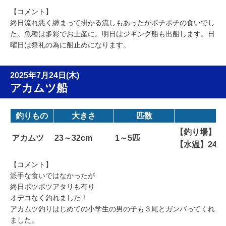
【コメント】
終日流れ悪く纏まって掛かる流しもあったがポチポチの食いでし
た。魚種は多彩でお土産に。明日はジギング船も出船します。日
曜日は祭礼の為に船止めになります。
2025年7月24日(木)
アカムツ船
釣りもの
大きさ
匹数
【釣り場】カ
アカムツ
23～32cm
1～5匹
【水温】24
【コメント】
派手な食いではなかったが
終日ポツポツアタリも有り
オデコなく釣れました！
アカムツ釣りはじめての小学生の男の子も３尾とガンバってくれ
ました。