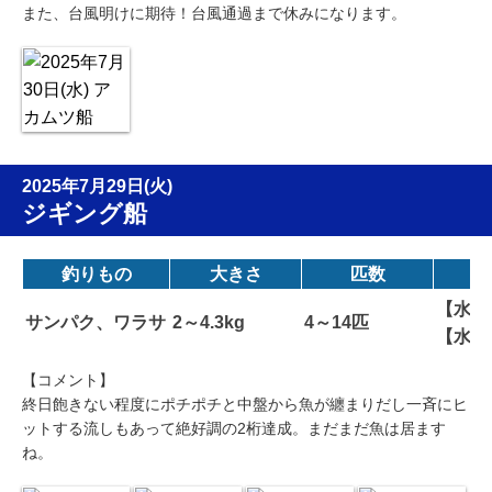
また、台風明けに期待！台風通過まで休みになります。
2025年7月29日(火)
ジギング船
釣りもの
大きさ
匹数
【水深
サンパク、ワラサ
2～4.3kg
4～14匹
【水温
【コメント】
終日飽きない程度にポチポチと中盤から魚が纏まりだし一斉にヒ
ットする流しもあって絶好調の2桁達成。まだまだ魚は居ます
ね。