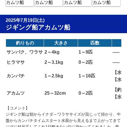
2025年7月19日(土)
ジギング船アカムツ船
釣りもの
大きさ
匹数
サンパク、ワラサ
2～4kg
1～9匹
-----
ヒラマサ
2～3.1kg
0～2匹
-----
【水深
カンパチ
1～2.5kg
1～16匹
【水温
【釣り
アカムツ
25～32cm
0～2匹
【水温
【コメント】
ジギング船は朝からイナダ～ワラササイズが混じって掛かり、中
盤からカンパチタイムスタート水面から見えるまで上がってきて
ジグに好反応してくれ1日飽きない位に掛かってくれました。最