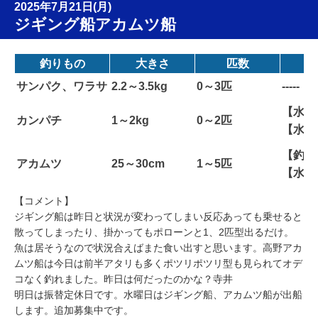
2025年7月21日(月)
ジギング船アカムツ船
釣りもの
大きさ
匹数
サンパク、ワラサ
2.2～3.5kg
0～3匹
-----
【水深
カンパチ
1～2kg
0～2匹
【水温
【釣り
アカムツ
25～30cm
1～5匹
【水温
【コメント】
ジギング船は昨日と状況が変わってしまい反応あっても乗せると
散ってしまったり、掛かってもポローンと1、2匹型出るだけ。
魚は居そうなので状況合えばまた食い出すと思います。高野アカ
ムツ船は今日は前半アタリも多くポツリポツリ型も見られてオデ
コなく釣れました。昨日は何だったのかな？寺井
明日は振替定休日です。水曜日はジギング船、アカムツ船が出船
します。追加募集中です。