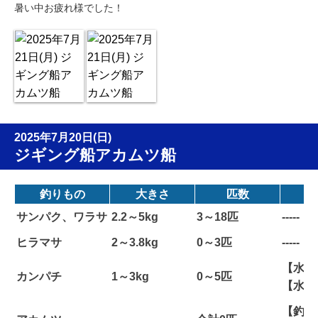
暑い中お疲れ様でした！
2025年7月20日(日)
ジギング船アカムツ船
釣りもの
大きさ
匹数
サンパク、ワラサ
2.2～5kg
3～18匹
-----
ヒラマサ
2～3.8kg
0～3匹
-----
【水深
カンパチ
1～3kg
0～5匹
【水温
【釣り