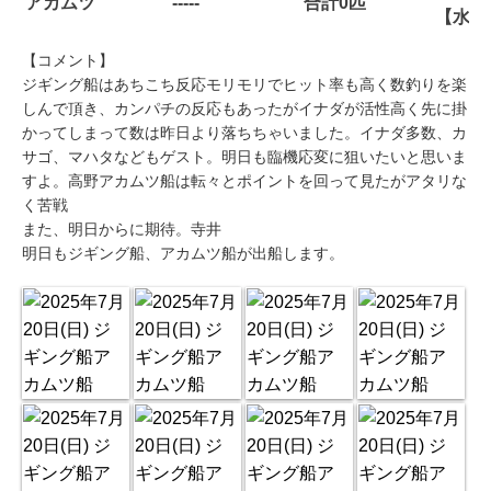
アカムツ
-----
合計0匹
【水温
【コメント】
ジギング船はあちこち反応モリモリでヒット率も高く数釣りを楽
しんで頂き、カンパチの反応もあったがイナダが活性高く先に掛
かってしまって数は昨日より落ちちゃいました。イナダ多数、カ
サゴ、マハタなどもゲスト。明日も臨機応変に狙いたいと思いま
すよ。高野アカムツ船は転々とポイントを回って見たがアタリな
く苦戦
また、明日からに期待。寺井
明日もジギング船、アカムツ船が出船します。