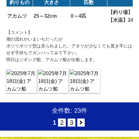
釣りもの
大きさ
匹数
【釣り場】カ
アカムツ
25～32cm
0～4匹
【水温】24
【コメント】
潮の流れがいまいちだったが
ポツリポツリ型は見られました。アタリが少なくても置き竿には
せず手持ちでガンバってみて下さい。
明日はジギング船、アカムツ船が出船します。
全件数: 23件
1
2
3