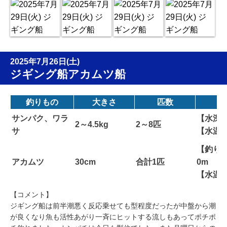
2025年7月26日(土)
ジギング船アカムツ船
釣りもの
大きさ
匹数
サンパク、ワラ
【水深】
2～4.5kg
2～8匹
サ
【水温
【釣り場
アカムツ
30cm
合計1匹
0m
【水温
【コメント】
ジギング船は前半潮悪く反応乗せても型程度だったが中盤から潮
が良くなり魚も活性あがり一斉にヒットする流しもあってポチポ