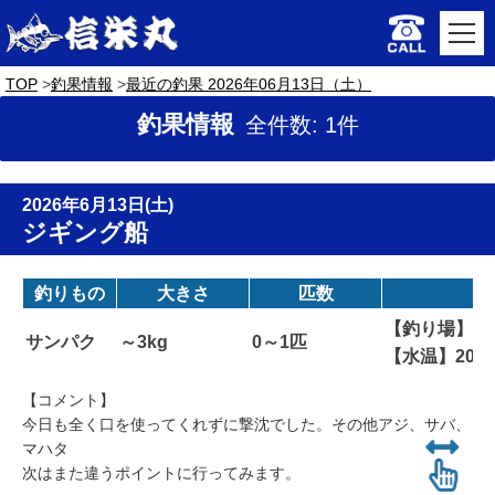
TOP
釣果情報
最近の釣果 2026年06月13日（土）
釣果情報
全件数: 1件
2026年6月13日(土)
ジギング船
釣りもの
大きさ
匹数
【釣り場】大根
サンパク
～3kg
0～1匹
【水温】20
【コメント】
今日も全く口を使ってくれずに撃沈でした。その他アジ、サバ、
マハタ
次はまた違うポイントに行ってみます。