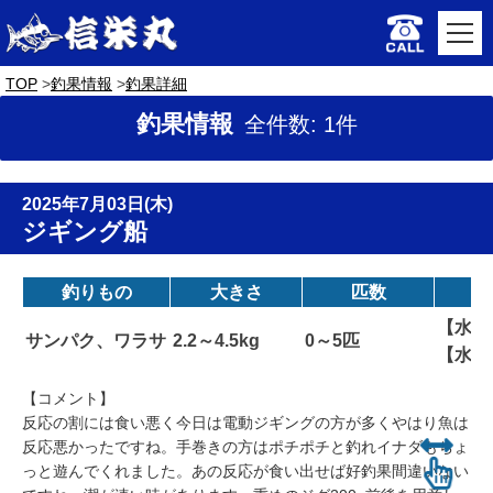
TOP
釣果情報
釣果詳細
釣果情報
全件数: 1件
2025年7月03日(木)
ジギング船
釣りもの
大きさ
匹数
【水深
サンパク、ワラサ
2.2～4.5kg
0～5匹
【水温
【コメント】
反応の割には食い悪く今日は電動ジギングの方が多くやはり魚は
反応悪かったですね。手巻きの方はポチポチと釣れイナダもちょ
っと遊んでくれました。あの反応が食い出せば好釣果間違いない