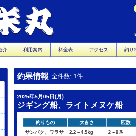
紹介
利用案内
料金表
アクセス
釣り
釣果情報
全件数: 1件
2025年5月05日(月)
ジギング船、ライトメヌケ船
釣りもの
大きさ
匹数
サンパク、ワラサ
2.2～4.5kg
2～9匹