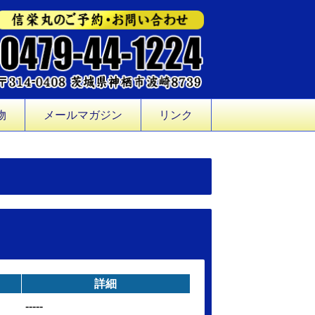
物
メールマガジン
リンク
詳細
-----