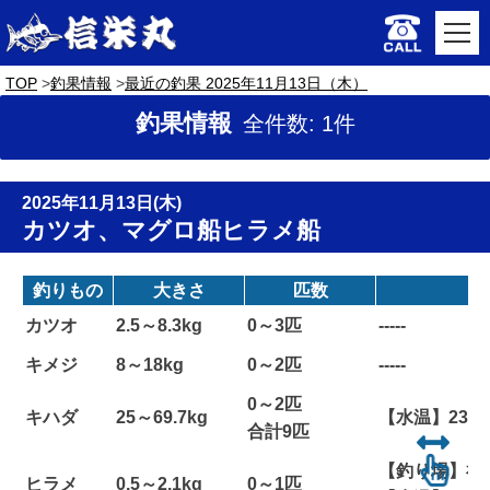
TOP
釣果情報
最近の釣果 2025年11月13日（木）
釣果情報
全件数: 1件
2025年11月13日(木)
カツオ、マグロ船ヒラメ船
釣りもの
大きさ
匹数
カツオ
2.5～8.3kg
0～3匹
-----
キメジ
8～18kg
0～2匹
-----
0～2匹
キハダ
25～69.7kg
【水温】23
合計9匹
【釣り場】神栖
ヒラメ
0.5～2.1kg
0～1匹