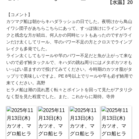
【水温】20
【コメント】
カツマグ船は朝からキハダラッシュの日でした。夜明けから鳥山
イワシ団子があちらこちらにあって、すっぽ抜けにラインブレイ
クと残念な方が続出。何人かの同時ヒットもあったのですがライ
ンだけ太くしてリール、竿のパワー不足の方とクロスでラインブ
レイクも多発でした。
ライン太くしてもリールや竿のパワー不足だと魚が上がって来な
いので必ず鮪タックルで、キハダの跳ね周りにはメタボカツオも
いっぱい居ますので投げてみてください。今時期のカツオ脂がタ
ップリで美味しいですよ。PE 8号以上でリールや竿も必ず鮪用で
来てください。高野
ヒラメ船は潮の流れ悪く転々とポイントを回って見たがアタリ少
なく型を見た程度でした。また、これからに期待。寺井