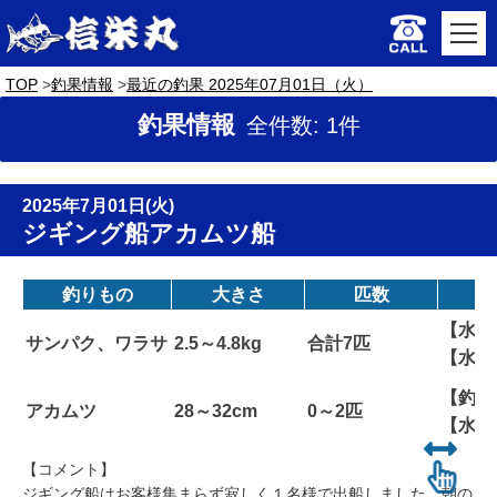
TOP
釣果情報
最近の釣果 2025年07月01日（火）
釣果情報
全件数: 1件
2025年7月01日(火)
ジギング船アカムツ船
釣りもの
大きさ
匹数
【水深
サンパク、ワラサ
2.5～4.8kg
合計7匹
【水温
【釣り
アカムツ
28～32cm
0～2匹
【水温
【コメント】
ジギング船はお客様集まらず寂しく１名様で出船しました。朝の